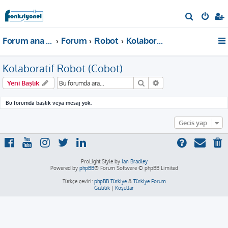
A
r
Forum ana sayfa
Forum
Robot
Kolaboratif Robot (Cobot)
a
Kolaboratif Robot (Cobot)
Ara
Gelişmiş arama
Yeni Başlık
Bu forumda başlık veya mesaj yok.
Geçiş yap
ProLight Style by
Ian Bradley
Powered by
phpBB
® Forum Software © phpBB Limited
Türkçe çeviri:
phpBB Türkiye
&
Türkiye Forum
Gizlilik
|
Koşullar