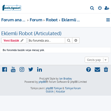
A
r
Forum ana sayfa
Forum
Robot
Eklemli Robot (Articulated)
a
Eklemli Robot (Articulated)
Ara
Gelişmiş arama
Yeni Başlık
Bu forumda başlık veya mesaj yok.
Geçiş yap
ProLight Style by
Ian Bradley
Powered by
phpBB
® Forum Software © phpBB Limited
Türkçe çeviri:
phpBB Türkiye
&
Türkiye Forum
Gizlilik
|
Koşullar