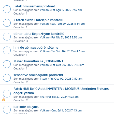
Fatek hmi siemens profinet
Son mesaj gönderen
Volkan
«
Pzt Ağu 11, 2025 5:59 am
Cevaplar:
1
2 fatek ekran 1 fatek plc kontrolü
Son mesaj gönderen
Volkan
«
Sal Tem 29, 2025 5:54 pm
Cevaplar:
1
döner tabla ile pozisyon kontrölü
Son mesaj gönderen
Volkan
«
Pzt Nis 21, 2025 8:56 pm
Cevaplar:
3
hmi de gün saat görüntüleme
Son mesaj gönderen
Volkan
«
Sal Şub 04, 2025 6:47 am
Cevaplar:
1
Makro komutları ile , 32Bits-UINT
Son mesaj gönderen
Volkan
«
Pzt Oca 20, 2025 8:48 am
Cevaplar:
1
sensör ve hmi bağlantı problemi
Son mesaj gönderen
Ttcan
«
Prş Oca 02, 2025 7:50 am
Cevaplar:
2
Fatek HMI ile 10 Adet INVERTER'e MODBUS Üzerinden Frekans
değeri yazma
Son mesaj gönderen
xna
«
Pzr Eki 27, 2024 9:23 am
Cevaplar:
2
barcode okuyucu
Son mesaj gönderen
Volkan
«
Cmt Eyl 11, 2021 7:43 pm