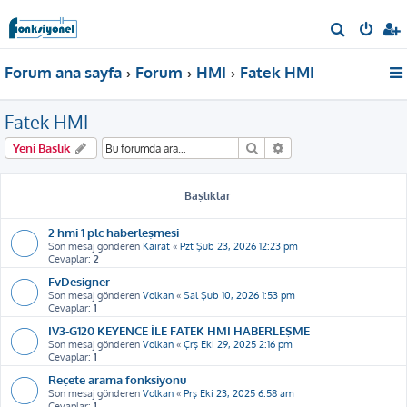
A
r
Forum ana sayfa
Forum
HMI
Fatek HMI
a
Fatek HMI
Ara
Gelişmiş arama
Yeni Başlık
Başlıklar
2 hmi 1 plc haberleşmesi
Son mesaj gönderen
Kairat
«
Pzt Şub 23, 2026 12:23 pm
Cevaplar:
2
FvDesigner
Son mesaj gönderen
Volkan
«
Sal Şub 10, 2026 1:53 pm
Cevaplar:
1
IV3-G120 KEYENCE İLE FATEK HMI HABERLEŞME
Son mesaj gönderen
Volkan
«
Çrş Eki 29, 2025 2:16 pm
Cevaplar:
1
Reçete arama fonksiyonu
Son mesaj gönderen
Volkan
«
Prş Eki 23, 2025 6:58 am
Cevaplar:
1