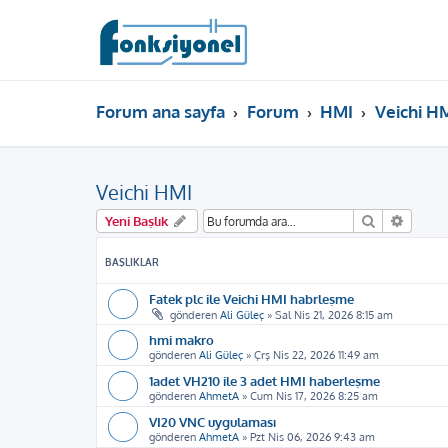
Forum ana sayfa
Forum
HMI
Veichi H
Veichi HMI
Ara
Gelişm
Yeni Başlık
BAŞLIKLAR
Fatek plc ile Veichi HMI habrleşme
gönderen
Ali Güleç
»
Sal Nis 21, 2026 8:15 am
hmi makro
gönderen
Ali Güleç
»
Çrş Nis 22, 2026 11:49 am
1adet VH210 ile 3 adet HMI haberleşme
gönderen
AhmetA
»
Cum Nis 17, 2026 8:25 am
VI20 VNC uygulaması
gönderen
AhmetA
»
Pzt Nis 06, 2026 9:43 am