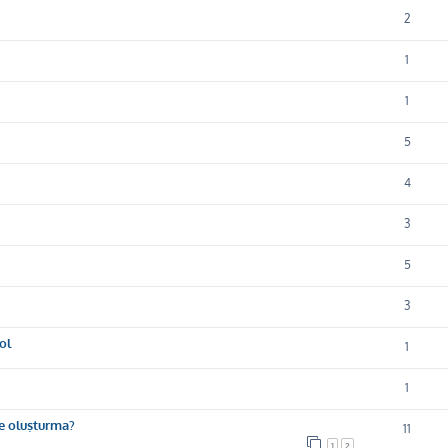
2
1
1
5
4
3
5
3
ol
1
1
te oluşturma?
11
1
2