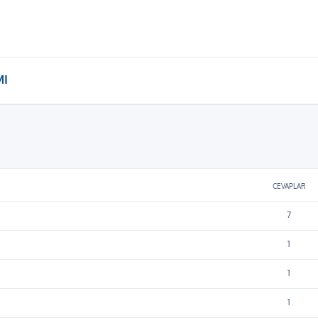
MI
iş arama
CEVAPLAR
7
1
1
1