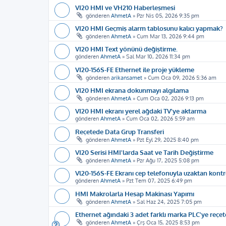
VI20 HMI ve VH210 Haberleşmesi
gönderen
AhmetA
»
Pzr Nis 05, 2026 9:35 pm
VI20 HMI Geçmiş alarm tablosunu kalıcı yapmak?
gönderen
AhmetA
»
Cum Mar 13, 2026 9:44 pm
VI20 HMI Text yönünü değiştirme.
gönderen
AhmetA
»
Sal Mar 10, 2026 11:34 pm
VI20-156S-FE Ethernet ile proje yükleme
gönderen
arikansamet
»
Cum Oca 09, 2026 5:36 am
VI20 HMI ekrana dokunmayı algılama
gönderen
AhmetA
»
Cum Oca 02, 2026 9:13 pm
VI20 HMI ekranı yerel ağdaki TV'ye aktarma
gönderen
AhmetA
»
Cum Oca 02, 2026 5:59 am
Reçetede Data Grup Transferi
gönderen
AhmetA
»
Pzt Eyl 29, 2025 8:40 pm
VI20 Serisi HMI'larda Saat ve Tarih Değiştirme
gönderen
AhmetA
»
Pzr Ağu 17, 2025 5:08 pm
Vl20-156S-FE Ekranı cep telefonuyla uzaktan kontr
gönderen
AhmetA
»
Pzt Tem 07, 2025 6:49 pm
HMI Makrolarla Hesap Makinası Yapımı
gönderen
AhmetA
»
Sal Haz 24, 2025 7:05 pm
Ethernet ağındaki 3 adet farklı marka PLC'ye reçe
gönderen
AhmetA
»
Çrş Oca 15, 2025 8:53 pm