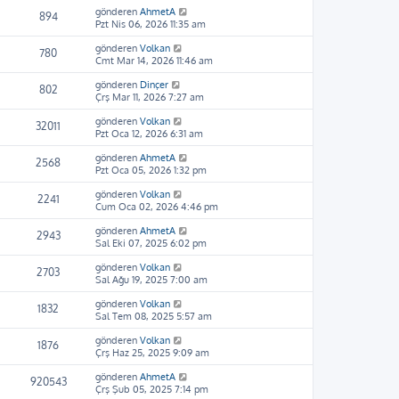
gönderen
AhmetA
894
Pzt Nis 06, 2026 11:35 am
gönderen
Volkan
780
Cmt Mar 14, 2026 11:46 am
gönderen
Dinçer
802
Çrş Mar 11, 2026 7:27 am
gönderen
Volkan
32011
Pzt Oca 12, 2026 6:31 am
gönderen
AhmetA
2568
Pzt Oca 05, 2026 1:32 pm
gönderen
Volkan
2241
Cum Oca 02, 2026 4:46 pm
gönderen
AhmetA
2943
Sal Eki 07, 2025 6:02 pm
gönderen
Volkan
2703
Sal Ağu 19, 2025 7:00 am
gönderen
Volkan
1832
Sal Tem 08, 2025 5:57 am
gönderen
Volkan
1876
Çrş Haz 25, 2025 9:09 am
gönderen
AhmetA
920543
Çrş Şub 05, 2025 7:14 pm