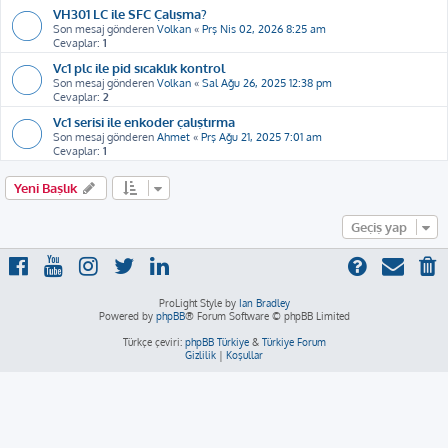
VH301 LC ile SFC Çalışma?
Son mesaj gönderen
Volkan
«
Prş Nis 02, 2026 8:25 am
Cevaplar:
1
Vc1 plc ile pid sıcaklık kontrol
Son mesaj gönderen
Volkan
«
Sal Ağu 26, 2025 12:38 pm
Cevaplar:
2
Vc1 serisi ile enkoder çalıştırma
Son mesaj gönderen
Ahmet
«
Prş Ağu 21, 2025 7:01 am
Cevaplar:
1
Yeni Başlık
Geçiş yap
ProLight Style by
Ian Bradley
Powered by
phpBB
® Forum Software © phpBB Limited
Türkçe çeviri:
phpBB Türkiye
&
Türkiye Forum
Gizlilik
|
Koşullar