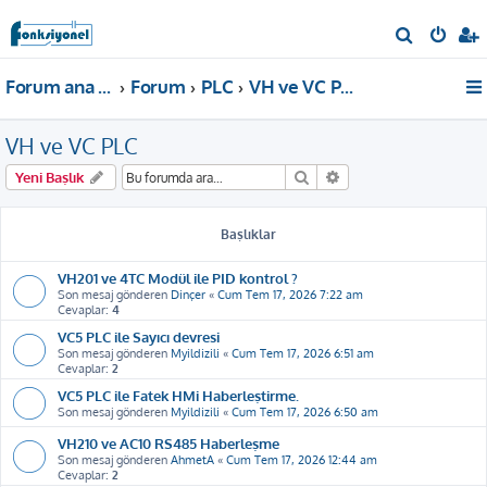
A
r
Forum ana sayfa
Forum
PLC
VH ve VC PLC
a
VH ve VC PLC
Ara
Gelişmiş arama
Yeni Başlık
Başlıklar
VH201 ve 4TC Modül ile PID kontrol ?
Son mesaj gönderen
Dinçer
«
Cum Tem 17, 2026 7:22 am
Cevaplar:
4
VC5 PLC ile Sayıcı devresi
Son mesaj gönderen
Myildizili
«
Cum Tem 17, 2026 6:51 am
Cevaplar:
2
VC5 PLC ile Fatek HMi Haberleştirme.
Son mesaj gönderen
Myildizili
«
Cum Tem 17, 2026 6:50 am
VH210 ve AC10 RS485 Haberleşme
Son mesaj gönderen
AhmetA
«
Cum Tem 17, 2026 12:44 am
Cevaplar:
2