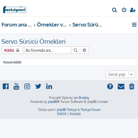
A
r
Forum ana sayfa
Örnekler ve Dokümanlar
Servo Sürücü Örnekleri
a
Servo Sürücü Örnekleri
Ara
Gelişmiş arama
Kilitli
Forum kilitli
Geçiş yap
ProLight Style by
Ian Bradley
Powered by
phpBB
® Forum Software © phpBB Limited
Türkçe çeviri:
phpBB Türkiye
&
Türkiye Forum
Gizlilik
|
Koşullar