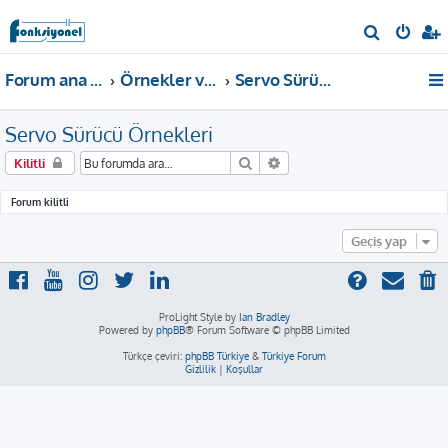
A
r
Forum ana sayfa
Örnekler ve Dokümanlar
Servo Sürücü Örnekleri
a
Servo Sürücü Örnekleri
Ara
Gelişmiş arama
Kilitli
Forum kilitli
Geçiş yap
ProLight Style by
Ian Bradley
Powered by
phpBB
® Forum Software © phpBB Limited
Türkçe çeviri:
phpBB Türkiye
&
Türkiye Forum
Gizlilik
|
Koşullar