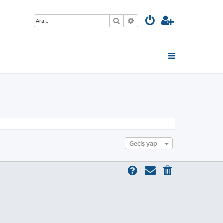
Ara
Gelişmiş arama
Geçiş yap