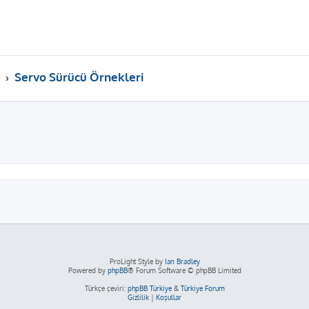
Servo Sürücü Örnekleri
ama
ProLight Style by
Ian Bradley
Powered by
phpBB
® Forum Software © phpBB Limited
Türkçe çeviri:
phpBB Türkiye
&
Türkiye Forum
Gizlilik
|
Koşullar