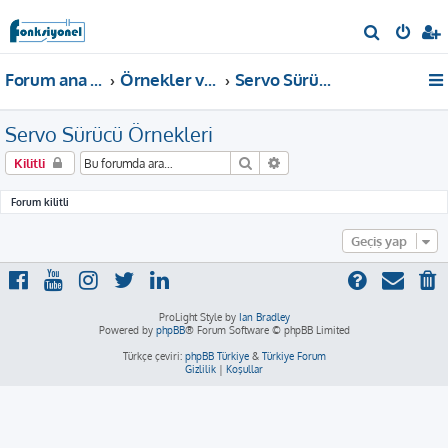
A
r
Forum ana sayfa
Örnekler ve Dokümanlar
Servo Sürücü Örnekleri
a
Servo Sürücü Örnekleri
Ara
Gelişmiş arama
Kilitli
Forum kilitli
Geçiş yap
ProLight Style by
Ian Bradley
Powered by
phpBB
® Forum Software © phpBB Limited
Türkçe çeviri:
phpBB Türkiye
&
Türkiye Forum
Gizlilik
|
Koşullar