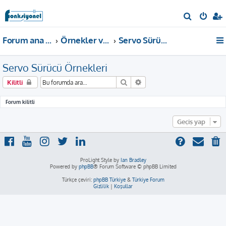
A
r
Forum ana sayfa
Örnekler ve Dokümanlar
Servo Sürücü Örnekleri
a
Servo Sürücü Örnekleri
Ara
Gelişmiş arama
Kilitli
Forum kilitli
Geçiş yap
ProLight Style by
Ian Bradley
Powered by
phpBB
® Forum Software © phpBB Limited
Türkçe çeviri:
phpBB Türkiye
&
Türkiye Forum
Gizlilik
|
Koşullar