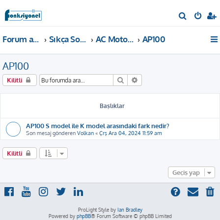
A
r
Forum ana sayfa
Sıkça Sorulan Sorular
AC Motor Sürücü
AP100
a
AP100
Ara
Gelişmiş arama
Kilitli
Başlıklar
AP100 S model ile K model arasındaki fark nedir?
Son mesaj gönderen
Volkan
«
Çrş Ara 04, 2024 11:59 am
Kilitli
Geçiş yap
ProLight Style by
Ian Bradley
Powered by
phpBB
® Forum Software © phpBB Limited