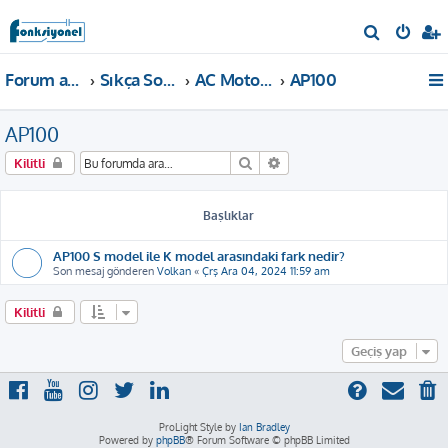
A
r
Forum ana sayfa
Sıkça Sorulan Sorular
AC Motor Sürücü
AP100
a
AP100
Ara
Gelişmiş arama
Kilitli
Başlıklar
AP100 S model ile K model arasındaki fark nedir?
Son mesaj gönderen
Volkan
«
Çrş Ara 04, 2024 11:59 am
Kilitli
Geçiş yap
ProLight Style by
Ian Bradley
Powered by
phpBB
® Forum Software © phpBB Limited