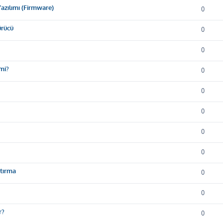
azılımı (Firmware)
0
ürücü
0
0
mi?
0
0
0
0
0
ştırma
0
0
r?
0