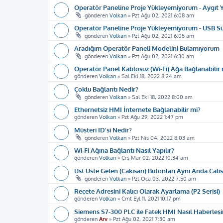
Operatör Paneline Proje Yükleyemiyorum - Aygıt Y
gönderen
Volkan
»
Pzt Ağu 02, 2021 6:08 am
Operatör Paneline Proje Yükleyemiyorum - USB S
gönderen
Volkan
»
Pzt Ağu 02, 2021 6:05 am
Aradığım Operatör Paneli Modelini Bulamıyorum
gönderen
Volkan
»
Pzt Ağu 02, 2021 6:30 am
Operatör Panel Kablosuz (Wi-Fi) Ağa Bağlanabilir 
gönderen
Volkan
»
Sal Eki 18, 2022 8:24 am
Çoklu Bağlantı Nedir?
gönderen
Volkan
»
Sal Eki 18, 2022 8:00 am
Ethernetsiz HMI İnternete Bağlanabilir mi?
gönderen
Volkan
»
Pzt Ağu 29, 2022 1:47 pm
Müşteri ID'si Nedir?
gönderen
Volkan
»
Pzt Nis 04, 2022 8:03 am
Wi-Fi Ağına Bağlantı Nasıl Yapılır?
gönderen
Volkan
»
Çrş Mar 02, 2022 10:34 am
Üst Üste Gelen (Çakışan) Butonları Aynı Anda Çalı
gönderen
Volkan
»
Pzt Oca 03, 2022 7:50 am
Reçete Adresini Kalıcı Olarak Ayarlama (P2 Serisi)
gönderen
Volkan
»
Cmt Eyl 11, 2021 10:17 pm
Siemens S7-300 PLC ile Fatek HMI Nasıl Haberleşi
gönderen
Arv
»
Pzt Ağu 02, 2021 7:30 am