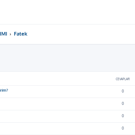
HMI
Fatek
ama
CEVAPLAR
irim?
0
0
0
0