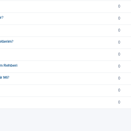
0
ir?
0
0
ellerim?
0
0
üm Rehberi
0
ir Mi?
0
0
0