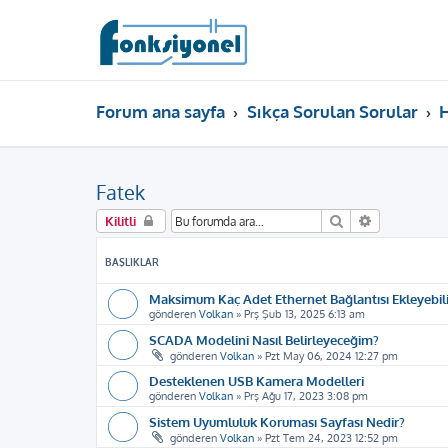
Forum ana sayfa
Sıkça Sorulan Sorular
Fatek
Ara
Gelişmiş ar
Kilitli
BAŞLIKLAR
Maksimum Kaç Adet Ethernet Bağlantısı Ekleyebil
gönderen
Volkan
»
Prş Şub 13, 2025 6:13 am
SCADA Modelini Nasıl Belirleyeceğim?
gönderen
Volkan
»
Pzt May 06, 2024 12:27 pm
Desteklenen USB Kamera Modelleri
gönderen
Volkan
»
Prş Ağu 17, 2023 3:08 pm
Sistem Uyumluluk Koruması Sayfası Nedir?
gönderen
Volkan
»
Pzt Tem 24, 2023 12:52 pm