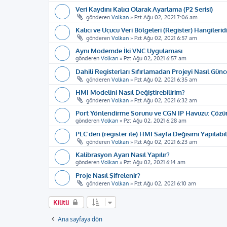
Veri Kaydını Kalıcı Olarak Ayarlama (P2 Serisi)
gönderen
Volkan
»
Pzt Ağu 02, 2021 7:06 am
Kalıcı ve Uçucu Veri Bölgeleri (Register) Hangilerid
gönderen
Volkan
»
Pzt Ağu 02, 2021 6:57 am
Aynı Modemde İki VNC Uygulaması
gönderen
Volkan
»
Pzt Ağu 02, 2021 6:57 am
Dahili Registerları Sıfırlamadan Projeyi Nasıl Günc
gönderen
Volkan
»
Pzt Ağu 02, 2021 6:35 am
HMI Modelini Nasıl Değiştirebilirim?
gönderen
Volkan
»
Pzt Ağu 02, 2021 6:32 am
Port Yönlendirme Sorunu ve CGN IP Havuzu: Çöz
gönderen
Volkan
»
Pzt Ağu 02, 2021 6:28 am
PLC'den (register ile) HMI Sayfa Değişimi Yapılabil
gönderen
Volkan
»
Pzt Ağu 02, 2021 6:23 am
Kalibrasyon Ayarı Nasıl Yapılır?
gönderen
Volkan
»
Pzt Ağu 02, 2021 6:14 am
Proje Nasıl Şifrelenir?
gönderen
Volkan
»
Pzt Ağu 02, 2021 6:10 am
Kilitli
Ana sayfaya dön