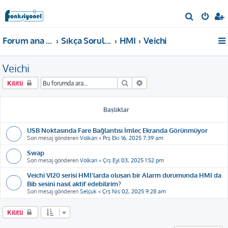
A
r
Forum ana sayfa
Sıkça Sorulan Sorular
HMI
Veichi
a
Veichi
Ara
Gelişmiş arama
Kilitli
Başlıklar
USB Noktasında Fare Bağlantısı İmleç Ekranda Görünmüyor
Son mesaj gönderen
Volkan
«
Prş Eki 16, 2025 7:39 am
Swap
Son mesaj gönderen
Volkan
«
Çrş Eyl 03, 2025 1:52 pm
Veichi VI20 serisi HMI'larda oluşan bir Alarm durumunda HMI da
Bib sesini nasıl aktif edebilirim?
Son mesaj gönderen
Selçuk
«
Çrş Nis 02, 2025 9:28 am
Kilitli