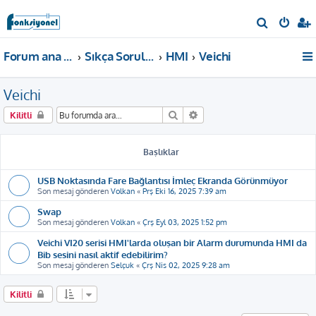
A
r
Forum ana sayfa
Sıkça Sorulan Sorular
HMI
Veichi
a
Veichi
Ara
Gelişmiş arama
Kilitli
Başlıklar
USB Noktasında Fare Bağlantısı İmleç Ekranda Görünmüyor
Son mesaj gönderen
Volkan
«
Prş Eki 16, 2025 7:39 am
Swap
Son mesaj gönderen
Volkan
«
Çrş Eyl 03, 2025 1:52 pm
Veichi VI20 serisi HMI'larda oluşan bir Alarm durumunda HMI da
Bib sesini nasıl aktif edebilirim?
Son mesaj gönderen
Selçuk
«
Çrş Nis 02, 2025 9:28 am
Kilitli