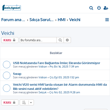
A
r
Forum ana sayfa
Sıkça Sorulan Sorular
HMI
Veichi
a
Veichi
Ara
Gelişmiş arama
Kilitli
Başlıklar
USB Noktasında Fare Bağlantısı İmleç Ekranda Görünmüyor
Son mesaj gönderen
Volkan
«
Prş Eki 16, 2025 7:39 am
Swap
Son mesaj gönderen
Volkan
«
Çrş Eyl 03, 2025 1:52 pm
Veichi VI20 serisi HMI'larda oluşan bir Alarm durumunda HMI da
Bib sesini nasıl aktif edebilirim?
Son mesaj gönderen
Selçuk
«
Çrş Nis 02, 2025 9:28 am
Kilitli