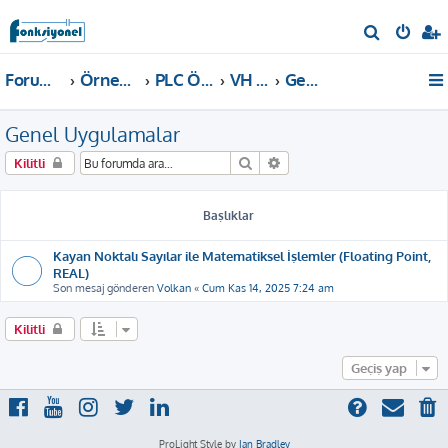
A
r
Forum ana sayfa
Örnekler ve Dokümanlar
PLC Örnekleri
VH PLC
Genel Uygulamalar
a
Genel Uygulamalar
Ara
Gelişmiş arama
Kilitli
Başlıklar
Kayan Noktalı Sayılar ile Matematiksel İşlemler (Floating Point,
REAL)
Son mesaj gönderen
Volkan
«
Cum Kas 14, 2025 7:24 am
Kilitli
Geçiş yap
ProLight Style by
Ian Bradley