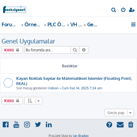
A
r
Forum ana sayfa
Örnekler ve Dokümanlar
PLC Örnekleri
VH PLC
Genel Uygulamalar
a
Genel Uygulamalar
Ara
Gelişmiş arama
Kilitli
Başlıklar
Kayan Noktalı Sayılar ile Matematiksel İşlemler (Floating Point,
REAL)
Son mesaj gönderen
Volkan
«
Cum Kas 14, 2025 7:24 am
Kilitli
Geçiş yap
ProLight Style by
Ian Bradley