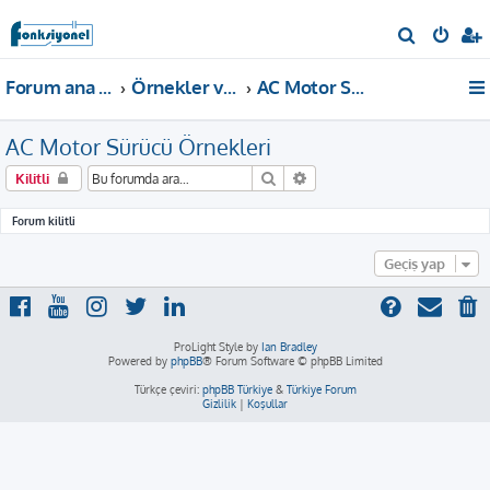
A
r
Forum ana sayfa
Örnekler ve Dokümanlar
AC Motor Sürücü Örnekleri
a
AC Motor Sürücü Örnekleri
Ara
Gelişmiş arama
Kilitli
Forum kilitli
Geçiş yap
ProLight Style by
Ian Bradley
Powered by
phpBB
® Forum Software © phpBB Limited
Türkçe çeviri:
phpBB Türkiye
&
Türkiye Forum
Gizlilik
|
Koşullar