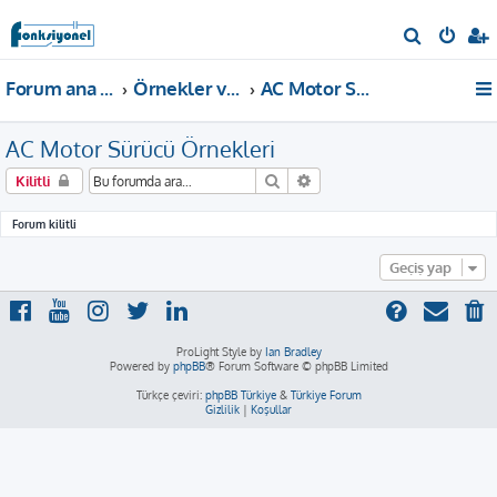
A
r
Forum ana sayfa
Örnekler ve Dokümanlar
AC Motor Sürücü Örnekleri
a
AC Motor Sürücü Örnekleri
Ara
Gelişmiş arama
Kilitli
Forum kilitli
Geçiş yap
ProLight Style by
Ian Bradley
Powered by
phpBB
® Forum Software © phpBB Limited
Türkçe çeviri:
phpBB Türkiye
&
Türkiye Forum
Gizlilik
|
Koşullar