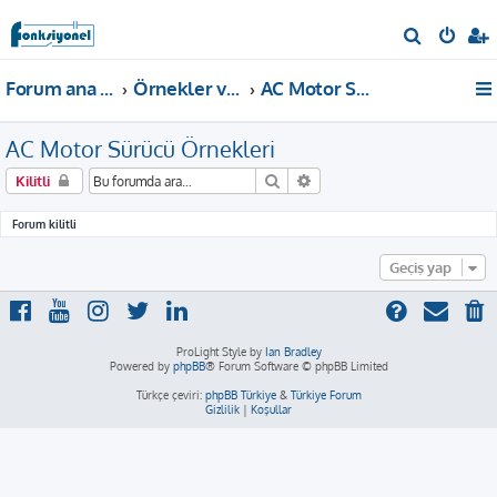
A
r
Forum ana sayfa
Örnekler ve Dokümanlar
AC Motor Sürücü Örnekleri
a
AC Motor Sürücü Örnekleri
Ara
Gelişmiş arama
Kilitli
Forum kilitli
Geçiş yap
ProLight Style by
Ian Bradley
Powered by
phpBB
® Forum Software © phpBB Limited
Türkçe çeviri:
phpBB Türkiye
&
Türkiye Forum
Gizlilik
|
Koşullar