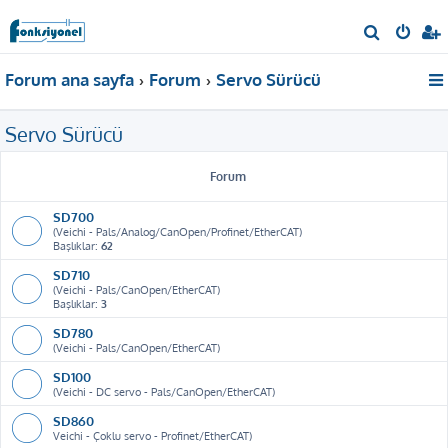
A
r
Forum ana sayfa
Forum
Servo Sürücü
a
Servo Sürücü
Forum
SD700
(Veichi - Pals/Analog/CanOpen/Profinet/EtherCAT)
Başlıklar:
62
SD710
(Veichi - Pals/CanOpen/EtherCAT)
Başlıklar:
3
SD780
(Veichi - Pals/CanOpen/EtherCAT)
SD100
(Veichi - DC servo - Pals/CanOpen/EtherCAT)
SD860
Veichi - Çoklu servo - Profinet/EtherCAT)