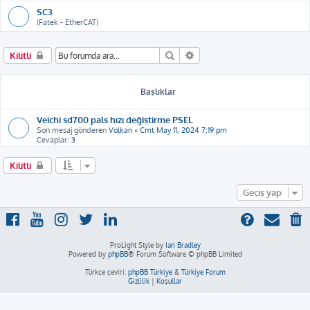
SC3
(Fatek - EtherCAT)
Ara
Gelişmiş arama
Kilitli
Başlıklar
Veichi sd700 pals hızı değiştirme PSEL
Son mesaj gönderen
Volkan
«
Cmt May 11, 2024 7:19 pm
Cevaplar:
3
Kilitli
Geçiş yap
ProLight Style by
Ian Bradley
Powered by
phpBB
® Forum Software © phpBB Limited
Türkçe çeviri:
phpBB Türkiye
&
Türkiye Forum
Gizlilik
|
Koşullar