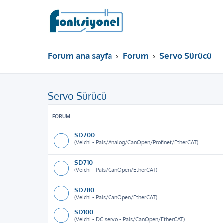
Forum ana sayfa
Forum
Servo Sürücü
Servo Sürücü
FORUM
SD700
(Veichi - Pals/Analog/CanOpen/Profinet/EtherCAT)
SD710
(Veichi - Pals/CanOpen/EtherCAT)
SD780
(Veichi - Pals/CanOpen/EtherCAT)
SD100
(Veichi - DC servo - Pals/CanOpen/EtherCAT)