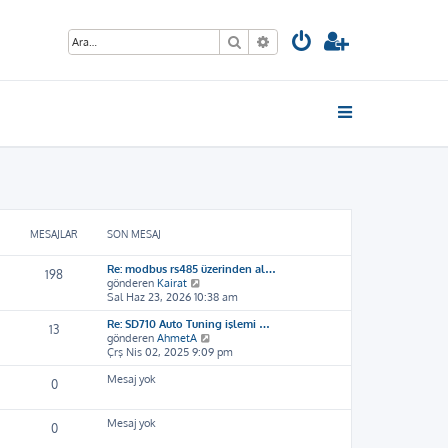
Ara
Gelişmiş arama
MESAJLAR
SON MESAJ
Re: modbus rs485 üzerinden al…
198
S
gönderen
Kairat
o
Sal Haz 23, 2026 10:38 am
n
Re: SD710 Auto Tuning işlemi …
m
13
S
gönderen
AhmetA
e
o
Çrş Nis 02, 2025 9:09 pm
s
n
a
Mesaj yok
m
j
0
e
ı
s
g
a
ö
Mesaj yok
0
j
r