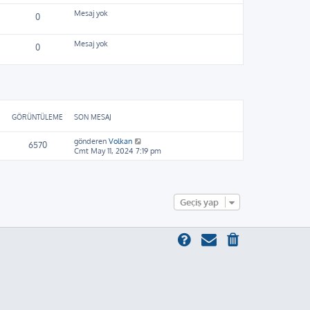
ı
ü
g
n
Mesaj yok
0
ö
t
r
ü
ü
l
Mesaj yok
0
n
e
t
ü
l
e
GÖRÜNTÜLEME
SON MESAJ
gönderen
Volkan
6570
Cmt May 11, 2024 7:19 pm
Geçiş yap