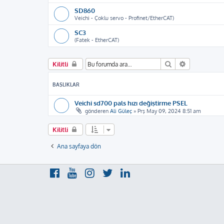
SD860
Veichi - Çoklu servo - Profinet/EtherCAT)
SC3
(Fatek - EtherCAT)
Ara
Gelişmiş ar
Kilitli
BAŞLIKLAR
Veichi sd700 pals hızı değiştirme PSEL
gönderen
Ali Güleç
»
Prş May 09, 2024 8:51 am
Kilitli
Ana sayfaya dön