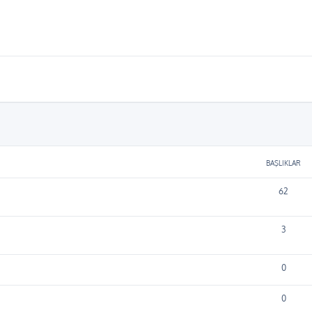
BAŞLIKLAR
62
3
0
0