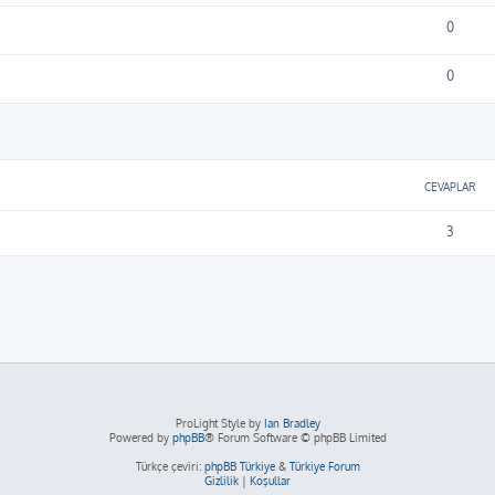
0
0
ama
CEVAPLAR
3
ProLight Style by
Ian Bradley
Powered by
phpBB
® Forum Software © phpBB Limited
Türkçe çeviri:
phpBB Türkiye
&
Türkiye Forum
Gizlilik
|
Koşullar