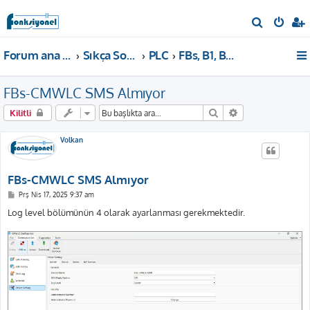
A
r
Forum ana sayfa
Sıkça Sorulan Sorular
PLC
FBs, B1, B1z, HB1 PLC
a
FBs-CMWLC SMS Almıyor
Ara
Gelişmiş arama
Kilitli
Volkan
FBs-CMWLC SMS Almıyor
M
Prş Nis 17, 2025 9:37 am
e
s
Log level bölümünün 4 olarak ayarlanması gerekmektedir.
a
j