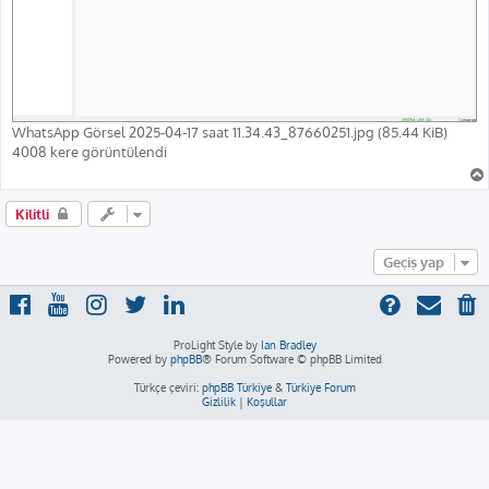
WhatsApp Görsel 2025-04-17 saat 11.34.43_87660251.jpg (85.44 KiB)
4008 kere görüntülendi
Kilitli
Geçiş yap
ProLight Style by
Ian Bradley
Powered by
phpBB
® Forum Software © phpBB Limited
Türkçe çeviri:
phpBB Türkiye
&
Türkiye Forum
Gizlilik
|
Koşullar