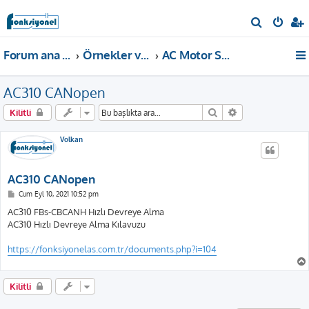
A
r
Forum ana sayfa
Örnekler ve Dokümanlar
AC Motor Sürücü Dokümanları
a
AC310 CANopen
Ara
Gelişmiş arama
Kilitli
Volkan
AC310 CANopen
M
Cum Eyl 10, 2021 10:52 pm
e
s
AC310 FBs-CBCANH Hızlı Devreye Alma
a
AC310 Hızlı Devreye Alma Kılavuzu
j
https://fonksiyonelas.com.tr/documents.php?i=104
Kilitli