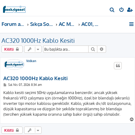
A
r
Forum ana sayfa
Sıkça Sorulan Sorular
AC Motor Sürücü
AC01, AC10, AC310
a
AC320 1000Hz Kablo Kesiti
Ara
Gelişmiş arama
Kilitli
Volkan
AC320 1000Hz Kablo Kesiti
M
Sal Nis 07, 2026 8:34 am
e
s
Kablo kesiti seçimi 50Hz uygulamalarına benzerdir; ancak yüksek
a
frekanslı VFD çalışması için (örneğin 1000Hz), özel bir blendajlı (ekranlı)
j
inverter tipi motor kablosu gereklidir. Kablo, yüksek dv/dt izolasyonuna,
düşük kapasitansa ve düzgün bir şekilde topraklanmış bir blendaja
(tercihen yüksek kapama oranına sahip bakır örgü) sahip olmalıdır.
Kilitli