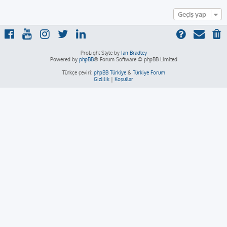
Geçiş yap
ProLight Style by
Ian Bradley
Powered by
phpBB
® Forum Software © phpBB Limited
Türkçe çeviri:
phpBB Türkiye
&
Türkiye Forum
Gizlilik
|
Koşullar