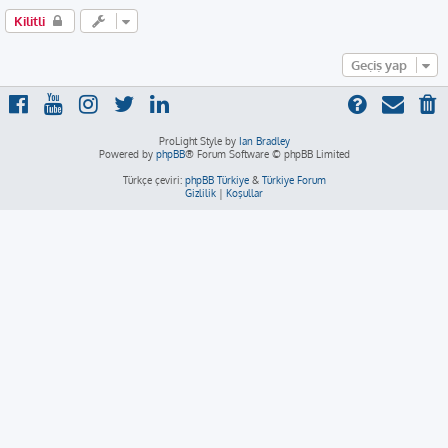
Kilitli
Geçiş yap
ProLight Style by
Ian Bradley
Powered by
phpBB
® Forum Software © phpBB Limited
Türkçe çeviri:
phpBB Türkiye
&
Türkiye Forum
Gizlilik
|
Koşullar