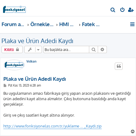
A
r
Forum ana sayfa
Örnekler ve Dokümanlar
HMI Örnekleri
Fatek P2, P5
a
Plaka ve Ürün Adedi Kaydı
Ara
Gelişmiş arama
Kilitli
Volkan
Plaka ve Ürün Adedi Kaydı
M
Pzt Kas 13, 2023 6:28 am
e
s
Bu uygulamanın amacı fabrikaya giriş yapan aracın plakasını ve getirdiği
a
ürün adedini kayıt altına almaktır. Çıkış butonuna basıldığı anda kayıt
j
gerçekleşir.
Giriş ve çıkış saatleri kayıt altına alınıyor.
http://www.fonksiyonelas.com.tr/yukleme ... _Kaydi.zip