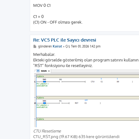
MOV 0 C1
C1 = 0
(C1) ON - OFF olması gerek.
Re: VC5 PLC ile Sayıcı devresi
M
gönderen
Kairat
»
Çrş Tem 01, 2026 1:42 pm
e
s
Merhabalar.
a
Ekteki görselde gösterilmiş olan program satırını kullanın 
j
"RST" fonksiyonu ile resetleyiniz.
CTU Resetleme
CTU_RST.png (19.67 KiB) 635 kere görüntülendi