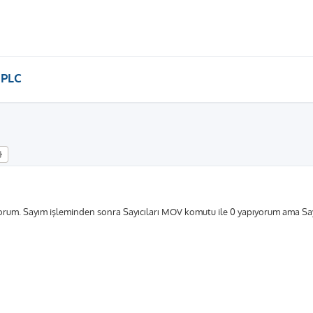
 PLC
Gelişmiş arama
rum. Sayım işleminden sonra Sayıcıları MOV komutu ile 0 yapıyorum ama Say