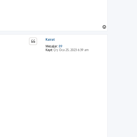
B
a
ş
Kairat
a
d
Mesajlar:
89
ö
Kayıt:
Çrş Oca 25, 2023 6:39 am
n