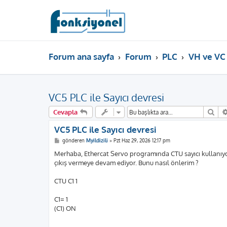
Forum ana sayfa
Forum
PLC
VH ve VC
VC5 PLC ile Sayıcı devresi
Ara
Cevapla
VC5 PLC ile Sayıcı devresi
M
gönderen
Myildizili
»
Pzt Haz 29, 2026 12:17 pm
e
s
Merhaba, Ethercat Servo programında CTU sayıcı kullanıyo
a
çıkış vermeye devam ediyor. Bunu nasıl önlerim ?
j
CTU C1 1
C1= 1
(C1) ON