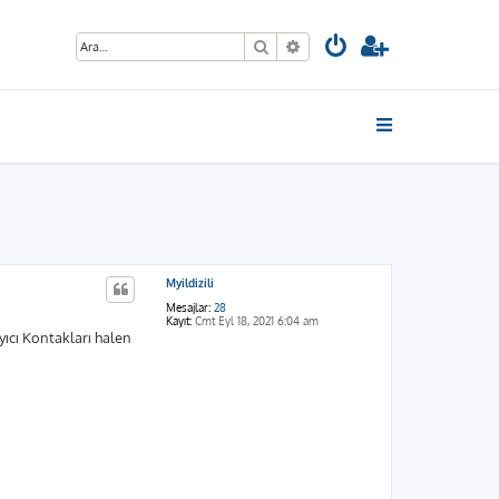
Ara
Gelişmiş arama
Myildizili
Mesajlar:
28
Kayıt:
Cmt Eyl 18, 2021 6:04 am
ıcı Kontakları halen