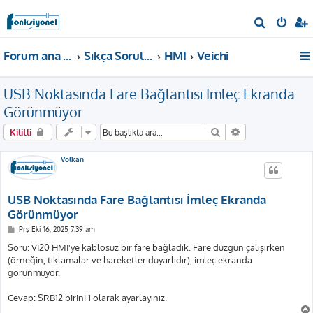
A
r
Forum ana sayfa
Sıkça Sorulan Sorular
HMI
Veichi
a
USB Noktasında Fare Bağlantısı İmleç Ekranda
Görünmüyor
Ara
Gelişmiş arama
Kilitli
Volkan
USB Noktasında Fare Bağlantısı İmleç Ekranda
Görünmüyor
M
Prş Eki 16, 2025 7:39 am
e
s
Soru: VI20 HMI'ye kablosuz bir fare bağladık. Fare düzgün çalışırken
a
(örneğin, tıklamalar ve hareketler duyarlıdır), imleç ekranda
j
görünmüyor.
Cevap: SRB12 birini 1 olarak ayarlayınız.