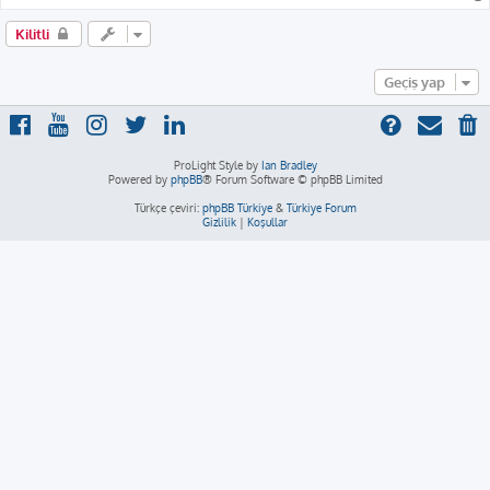
Kilitli
Geçiş yap
ProLight Style by
Ian Bradley
Powered by
phpBB
® Forum Software © phpBB Limited
Türkçe çeviri:
phpBB Türkiye
&
Türkiye Forum
Gizlilik
|
Koşullar