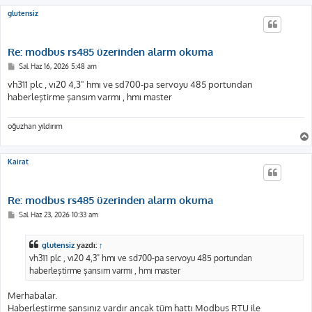
glutensiz
Re: modbus rs485 üzerinden alarm okuma
M
Sal Haz 16, 2026 5:48 am
e
s
vh311 plc , vı20 4,3" hmı ve sd700-pa servoyu 485 portundan
a
haberleştirme şansım varmı , hmı master
j
oğuzhan yıldırım
Kairat
Re: modbus rs485 üzerinden alarm okuma
M
Sal Haz 23, 2026 10:33 am
e
s
a
glutensiz
yazdı:
↑
j
vh311 plc , vı20 4,3" hmı ve sd700-pa servoyu 485 portundan
haberleştirme şansım varmı , hmı master
Merhabalar.
Haberleştirme şansınız vardır ancak tüm hattı Modbus RTU ile