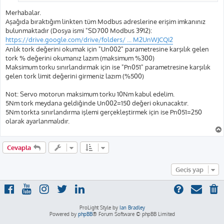
Merhabalar.
Aşağıda bıraktığım linkten tüm Modbus adreslerine erişim imkanınız
bulunmaktadır (Dosya ismi "SD700 Modbus 3912):
https://drive.google.com/drive/folders/ ... M2UnWJCQI2
Anlık tork değerini okumak için "Un002" parametresine karşılık gelen
tork % değerini okumanız lazım (maksimum %300)
Maksimum torku sınırlandırmak için ise "Pn051" parametresine karşılık
gelen tork limit değerini girmeniz lazım (%500)
Not: Servo motorun maksimum torku 10Nm kabul edelim.
5Nm tork meydana geldiğinde Un002=150 değeri okunacaktır.
5Nm torkta sınırlandırma işlemi gerçekleştirmek için ise Pn051=250
olarak ayarlanmalıdır.
Cevapla
Geçiş yap
ProLight Style by
Ian Bradley
Powered by
phpBB
® Forum Software © phpBB Limited