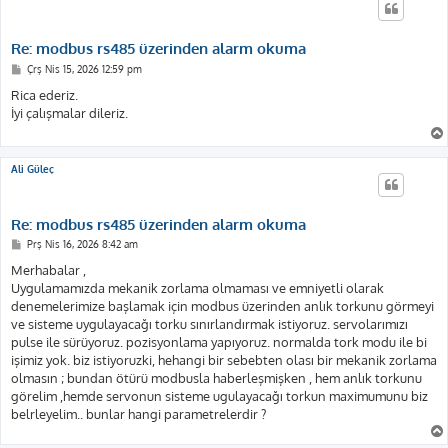
Re: modbus rs485 üzerinden alarm okuma
M
Çrş Nis 15, 2026 12:59 pm
e
s
Rica ederiz.
a
İyi çalışmalar dileriz.
j
Ali Güleç
Re: modbus rs485 üzerinden alarm okuma
M
Prş Nis 16, 2026 8:42 am
e
s
Merhabalar ,
a
Uygulamamızda mekanik zorlama olmaması ve emniyetli olarak
j
denemelerimize başlamak için modbus üzerinden anlık torkunu görmeyi
ve sisteme uygulayacağı torku sınırlandırmak istiyoruz. servolarımızı
pulse ile sürüyoruz. pozisyonlama yapıyoruz. normalda tork modu ile bi
işimiz yok. biz istiyoruzki, hehangi bir sebebten olası bir mekanik zorlama
olmasın ; bundan ötürü modbusla haberleşmişken , hem anlık torkunu
görelim ,hemde servonun sisteme ugulayacağı torkun maximumunu biz
belrleyelim.. bunlar hangi parametrelerdir ?