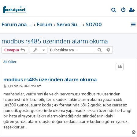
A
r
Forum ana sayfa
Forum
Servo Sürücü
SD700
a
modbus rs485 üzerinden alarm okuma
Ara
Gelişmiş aram
Cevapla
Ali Güleç
modbus rs485 üzerinden alarm okuma
M
Çrş Nis 15, 2026 9:21 am
e
s
merhabalar, veichi hmi ile veichi servomuzu modbus rtu üzerinden
a
haberleştirdik. bazı bilgileri okuduk. lakin alarm okuma yapamadık.
j
UN300 Güncel alarm kodu ; 4x formatında 58112 girdik. 16bit işaretsiz
numerik gösterge üzerinde okuma yapamadık..ekran üzerinde herhangi
bir hata almıyoruz. lakin alarm olmadığında sıfır değerini dahi
göremyoruz.. alarm oluşturduğumuzdada alarm kodunu göremiyoruz..
Teşekkürler ..