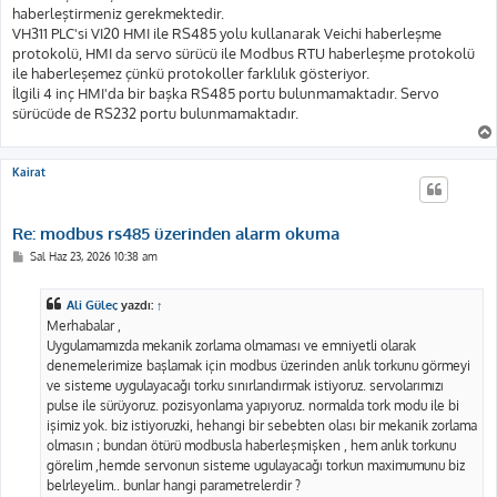
haberleştirmeniz gerekmektedir.
VH311 PLC'si VI20 HMI ile RS485 yolu kullanarak Veichi haberleşme
protokolü, HMI da servo sürücü ile Modbus RTU haberleşme protokolü
ile haberleşemez çünkü protokoller farklılık gösteriyor.
İlgili 4 inç HMI'da bir başka RS485 portu bulunmamaktadır. Servo
sürücüde de RS232 portu bulunmamaktadır.
Kairat
Re: modbus rs485 üzerinden alarm okuma
M
Sal Haz 23, 2026 10:38 am
e
s
a
Ali Güleç
yazdı:
↑
j
Merhabalar ,
Uygulamamızda mekanik zorlama olmaması ve emniyetli olarak
denemelerimize başlamak için modbus üzerinden anlık torkunu görmeyi
ve sisteme uygulayacağı torku sınırlandırmak istiyoruz. servolarımızı
pulse ile sürüyoruz. pozisyonlama yapıyoruz. normalda tork modu ile bi
işimiz yok. biz istiyoruzki, hehangi bir sebebten olası bir mekanik zorlama
olmasın ; bundan ötürü modbusla haberleşmişken , hem anlık torkunu
görelim ,hemde servonun sisteme ugulayacağı torkun maximumunu biz
belrleyelim.. bunlar hangi parametrelerdir ?