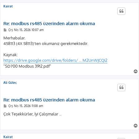
Kairat
Re: modbus rs485 üzerinden alarm okuma
M
Çrş Nis 15, 2026 10:07 am
e
s
Merhabalar.
a
458113 (4X 58113)'ten okumanız gerekmektedir.
j
Kaynak:
https://drive.google.com/drive/folders/ ... M2UnWJCQI2
"SD700 Modbus 3912.pdf"
Ali Güleç
Re: modbus rs485 üzerinden alarm okuma
M
Çrş Nis 15, 2026 11:08 am
e
s
Çok Teşekkürler, İyi Çalışmalar ..
a
j
Kairat