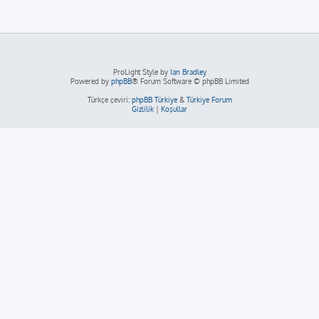
ProLight Style by
Ian Bradley
Powered by
phpBB
® Forum Software © phpBB Limited
Türkçe çeviri:
phpBB Türkiye
&
Türkiye Forum
Gizlilik
|
Koşullar