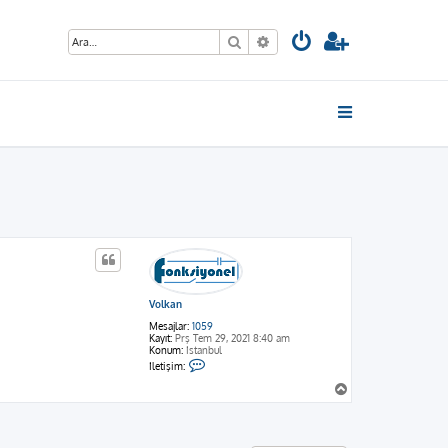
Ara
Gelişmiş arama
Volkan
Mesajlar:
1059
Kayıt:
Prş Tem 29, 2021 8:40 am
Konum:
İstanbul
İ
İletişim:
l
e
B
t
a
i
ş
ş
a
i
m