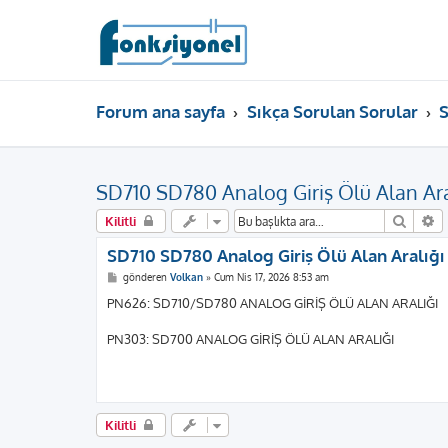
Forum ana sayfa
Sıkça Sorulan Sorular
S
SD710 SD780 Analog Giriş Ölü Alan Ara
Ara
G
Kilitli
SD710 SD780 Analog Giriş Ölü Alan Aralığı
M
gönderen
Volkan
»
Cum Nis 17, 2026 8:53 am
e
s
PN626: SD710/SD780 ANALOG GİRİŞ ÖLÜ ALAN ARALIĞI
a
j
PN303: SD700 ANALOG GİRİŞ ÖLÜ ALAN ARALIĞI
Kilitli