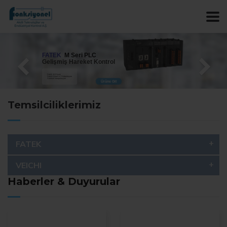
FATEK
M Seri PLC
Gelişmiş Hareket Kontrol
Dahili 16 Eksen
Dahili EtherCAT Haberleşme
Dairesel İnterpolasyon
Ürüne Git
Temsilciliklerimiz
FATEK
VEICHI
Haberler & Duyurular